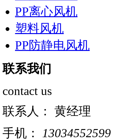
PP离心风机
塑料风机
PP防静电风机
联系我们
contact us
联系人：
黄经理
手机：
13034552599