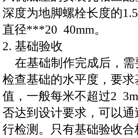
深度为地脚螺栓长度的1.
直径***20 40mm。
2. 基础验收
在基础制作完成后，需
检查基础的水平度，要求
值，一般每米不超过2 3
否达到设计要求，可以通
行检测。只有基础验收合