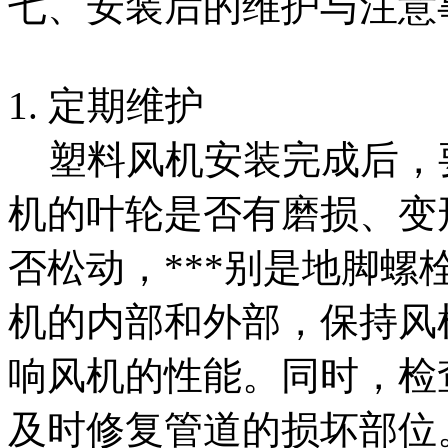
七、安装后的维护与注意
1. 定期维护
塑料风机安装完成后，
机的叶轮是否有磨损、变
否松动，***别是地脚
机的内部和外部，保持风
响风机的性能。同时，检
及时修复管道的损坏部位