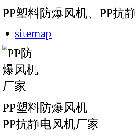
PP塑料防爆风机、PP抗
sitemap
PP塑料防爆风机
PP抗静电风机厂家