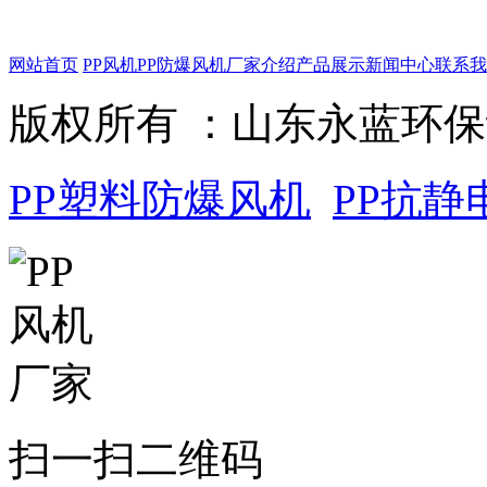
网站首页
PP风机
PP防爆风机
厂家介绍
产品展示
新闻中心
联系我
版权所有 ：山东永蓝
PP塑料防爆风机
PP抗静
扫一扫二维码