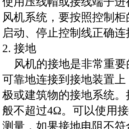
使用压线帽或接线端子进
风机系统，要按照控制柜
启动、停止控制线正确连
2. 接地
风机的接地是非常重要
可靠地连接到接地装置上
极或建筑物的接地系统。
般不超过4Ω。可以使用
测量，如果接地电阻不符