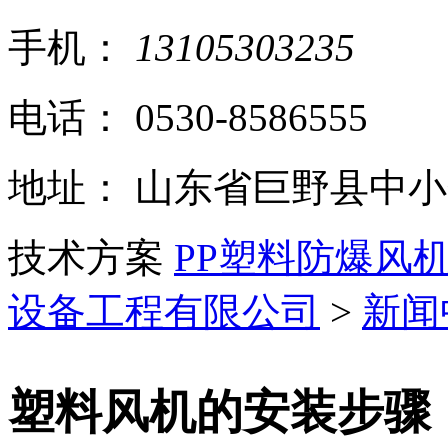
手机：
13105303235
电话：
0530-8586555
地址：
山东省巨野县中小
技术方案
PP塑料防爆风机
设备工程有限公司
>
新闻
塑料风机的安装步骤