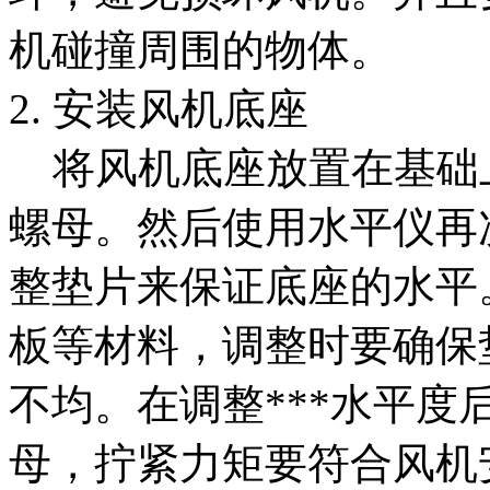
机碰撞周围的物体。
2. 安装风机底座
将风机底座放置在基础
螺母。然后使用水平仪再
整垫片来保证底座的水平
板等材料，调整时要确保
不均。在调整***水平
母，拧紧力矩要符合风机