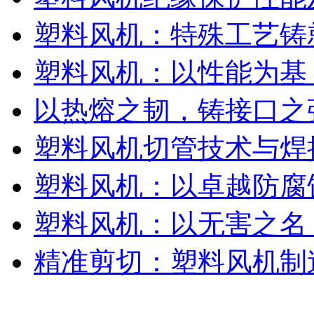
塑料风机：特殊工艺铸
塑料风机：以性能为基
以热熔之韧，铸接口之
塑料风机切管技术与焊
塑料风机：以卓越防腐
塑料风机：以无害之名
精准剪切：塑料风机制