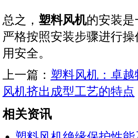
总之，
塑料风机
的安装是
严格按照安装步骤进行操
用安全。
上一篇：
塑料风机：卓越
风机挤出成型工艺的特点
相关资讯
塑料风机绝缘保护性能