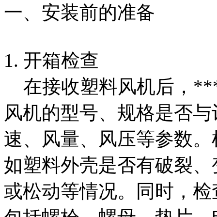
一、安装前的准备
1. 开箱检查
在接收塑料风机后，**
风机的型号、规格是否与
速、风量、风压等参数。
如塑料外壳是否有破裂、
或松动等情况。同时，检