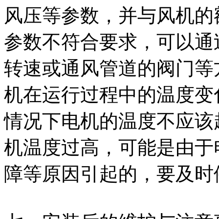
风压等参数，并与风机的
参数不符合要求，可以通
转速或通风管道的阀门等
机在运行过程中的温度变
情况下电机的温度不应该
机温度过高，可能是由于
障等原因引起的，要及时