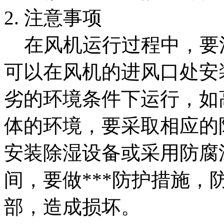
2. 注意事项
在风机运行过程中，要
可以在风机的进风口处安
劣的环境条件下运行，如
体的环境，要采取相应的
安装除湿设备或采用防腐
间，要做***防护措施
部，造成损坏。