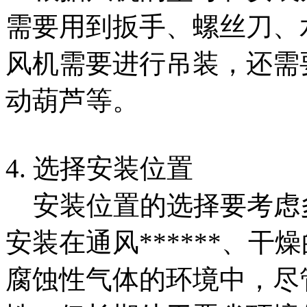
需要用到扳手、螺丝刀、
风机需要进行吊装，还需
动葫芦等。
4. 选择安装位置
安装位置的选择要考虑多
安装在通风******、
腐蚀性气体的环境中，尽